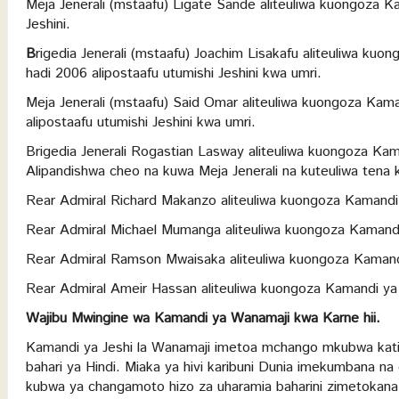
Meja Jenerali (mstaafu) Ligate Sande aliteuliwa kuongoza 
Jeshini.
B
rigedia Jenerali (mstaafu) Joachim Lisakafu aliteuliwa k
hadi 2006 alipostaafu utumishi Jeshini kwa umri.
Meja Jenerali (mstaafu) Said Omar aliteuliwa kuongoza Kam
alipostaafu utumishi Jeshini kwa umri.
Brigedia Jenerali Rogastian Lasway aliteuliwa kuongoza Ka
Alipandishwa cheo na kuwa Meja Jenerali na kuteuliwa tena
Rear Admiral Richard Makanzo aliteuliwa kuongoza Kamandi
Rear Admiral Michael Mumanga aliteuliwa kuongoza Kamandi
Rear Admiral Ramson Mwaisaka aliteuliwa kuongoza Kamandi
Rear Admiral Ameir Hassan aliteuliwa kuongoza Kamandi ya 
W
a
jibu Mwingine wa Kamandi ya Wanamaji kwa Karne hii.
Kamandi ya Jeshi la Wanamaji imetoa mchango mkubwa katika
bahari ya Hindi. Miaka ya hivi karibuni Dunia imekumbana n
kubwa ya changamoto hizo za uharamia baharini zimetokan