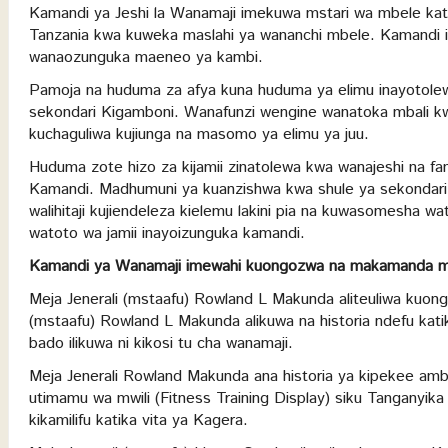
Kamandi ya Jeshi la Wanamaji imekuwa mstari wa mbele katik
Tanzania kwa kuweka maslahi ya wananchi mbele. Kamandi 
wanaozunguka maeneo ya kambi.
Pamoja na huduma za afya kuna huduma ya elimu inayotolewa
sekondari Kigamboni. Wanafunzi wengine wanatoka mbali k
kuchaguliwa kujiunga na masomo ya elimu ya juu.
Huduma zote hizo za kijamii zinatolewa kwa wanajeshi na fa
Kamandi. Madhumuni ya kuanzishwa kwa shule ya sekondari 
walihitaji kujiendeleza kielemu lakini pia na kuwasomesha 
watoto wa jamii inayoizunguka kamandi.
Kamandi ya Wanamaji imewahi kuongozwa na makamanda mba
Meja Jenerali (mstaafu) Rowland L Makunda aliteuliwa kuon
(mstaafu) Rowland L Makunda alikuwa na historia ndefu kat
bado ilikuwa ni kikosi tu cha wanamaji.
Meja Jenerali Rowland Makunda ana historia ya kipekee am
utimamu wa mwili (Fitness Training Display) siku Tanganyika i
kikamilifu katika vita ya Kagera.