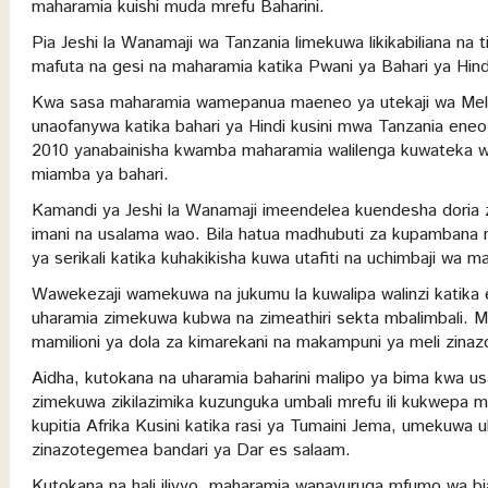
maharamia kuishi muda mrefu Baharini.
Pia Jeshi la Wanamaji wa Tanzania limekuwa likikabiliana na t
mafuta na gesi na maharamia katika Pwani ya Bahari ya Hind
Kwa sasa maharamia wamepanua maeneo ya utekaji wa Meli w
unaofanywa katika bahari ya Hindi kusini mwa Tanzania eneo 
2010 yanabainisha kwamba maharamia walilenga kuwateka wa
miamba ya bahari.
Kamandi ya Jeshi la Wanamaji imeendelea kuendesha dori
imani na usalama wao. Bila hatua madhubuti za kupambana
ya serikali katika kuhakikisha kuwa utafiti na uchimbaji wa m
Wawekezaji wamekuwa na jukumu la kuwalipa walinzi katika en
uharamia zimekuwa kubwa na zimeathiri sekta mbalimbali. 
mamilioni ya dola za kimarekani na makampuni ya meli zina
Aidha, kutokana na uharamia baharini malipo ya bima kwa usa
zimekuwa zikilazimika kuzunguka umbali mrefu ili kukwep
kupitia Afrika Kusini katika rasi ya Tumaini Jema, umekuwa 
zinazotegemea bandari ya Dar es salaam.
Kutokana na hali ilivyo, maharamia wanavuruga mfumo wa bia