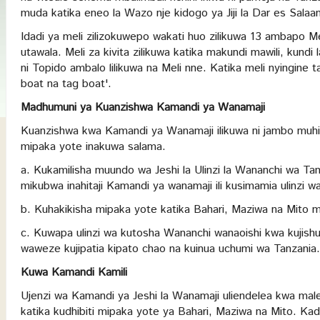
muda katika eneo la Wazo nje kidogo ya Jiji la Dar es Salaa
Idadi ya meli zilizokuwepo wakati huo zilikuwa 13 ambapo Meli
utawala. Meli za kivita zilikuwa katika makundi mawili, kundi l
ni Topido ambalo lilikuwa na Meli nne. Katika meli nyingine t
boat na tag boat'.
Madhumuni ya Kuanzishwa Kamandi ya Wanamaji
Kuanzishwa kwa Kamandi ya Wanamaji ilikuwa ni jambo muhim
mipaka yote inakuwa salama.
a. Kukamilisha muundo wa Jeshi la Ulinzi la Wananchi wa Ta
mikubwa inahitaji Kamandi ya wanamaji ili kusimamia ulinzi 
b. Kuhakikisha mipaka yote katika Bahari, Maziwa na Mito 
c. Kuwapa ulinzi wa kutosha Wananchi wanaoishi kwa kujishug
waweze kujipatia kipato chao na kuinua uchumi wa Tanzania.
K
uwa Kamandi Kamili
Ujenzi wa Kamandi ya Jeshi la Wanamaji uliendelea kwa ma
katika kudhibiti mipaka yote ya Bahari, Maziwa na Mito. Kad