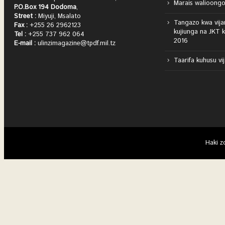
Marais walioongo
P.O.Box 194 Dodoma
,
Street :
Miyuji, Msalato
Tangazo kwa vija
Fax :
+255 26 2962123
kujiunga na JKT 
Tel :
+255 737 962 064
2016
E-mail :
ulinzimagazine@tpdf.mil.tz
Taarifa kuhusu vi
Haki z