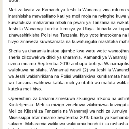
wote.
Meli za kivita za Kamandi ya Jeshi la Wanamaji zina mfumo 
inarahisisha mawasiliano kati ya meli moja na nyingine kuwa
kuwafukuza maharamia mbali na pwani ya Tanzania na wakati
Jeshi la Wanamaji kutoka Jumuiya ya Ulaya. Jitihada za ku
zinawashirikisha Polisi wa Tanzania, hiyo yote imetokana na 
hivyo zinaweza kuwakamata na kuwafungulia mashtaka mahara
Sheria ya uharamia inatoa ujumbe kwa watu wote wanaojihu
sheria zilizowekwa dhidi ya uharamia. Kamandi ya Wanamaji
nzima mnamo Septemba 2010 ambapo boti ya Wanamaji ilis
waliokuwa na silaha. Wanamaji wawili (2) wa Jeshi la Wananc
wa Jeshi wakishirikiana na Polisi walifanikiwa kumkamata h
wa Tanzania walikuwa katika meli ya utafiti wa mafuta walif
kuteka meli hiyo.
Operesheni za baharini zimekuwa zikiungwa mkono na ushiriki
Kiintelijensia. Meli za mizigo zimekuwa zikihimizwa kuzingat
Meli za Kijeshi za Tanzania na Wanamaji wa nchi za Jumuiya 
Mississippi Star mnamo Septemba 2010 baada ya kushambuli
salaam. Maharamia walikuwa wakitumia bunduki za rashash