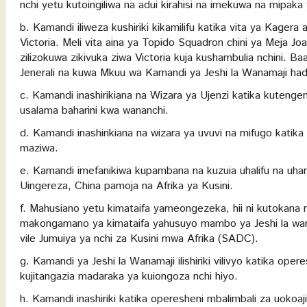
nchi yetu kutoingiliwa na adui kirahisi na imekuwa na mipaka 
b. Kamandi iliweza kushiriki kikamilifu katika vita ya Kage
Victoria. Meli vita aina ya Topido Squadron chini ya Meja Jo
zilizokuwa zikivuka ziwa Victoria kuja kushambulia nchini. B
Jenerali na kuwa Mkuu wa Kamandi ya Jeshi la Wanamaji hadi
c. Kamandi inashirikiana na Wizara ya Ujenzi katika kutenge
usalama baharini kwa wananchi.
d. Kamandi inashirikiana na wizara ya uvuvi na mifugo katik
maziwa.
e. Kamandi imefanikiwa kupambana na kuzuia uhalifu na uhara
Uingereza, China pamoja na Afrika ya Kusini.
f. Mahusiano yetu kimataifa yameongezeka, hii ni kutokana n
makongamano ya kimataifa yahusuyo mambo ya Jeshi la wan
vile Jumuiya ya nchi za Kusini mwa Afrika (SADC).
g. Kamandi ya Jeshi la Wanamaji ilishiriki vilivyo katika op
kujitangazia madaraka ya kuiongoza nchi hiyo.
h. Kamandi inashiriki katika operesheni mbalimbali za uokoaj