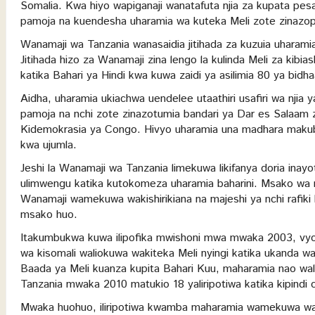
Somalia. Kwa hiyo wapiganaji wanatafuta njia za kupata pesa
pamoja na kuendesha uharamia wa kuteka Meli zote zinazopit
Wanamaji wa Tanzania wanasaidia jitihada za kuzuia uharamia
Jitihada hizo za Wanamaji zina lengo la kulinda Meli za kibia
katika Bahari ya Hindi kwa kuwa zaidi ya asilimia 80 ya bidha
Aidha, uharamia ukiachwa uendelee utaathiri usafiri wa njia y
pamoja na nchi zote zinazotumia bandari ya Dar es Salaam
Kidemokrasia ya Congo. Hivyo uharamia una madhara maku
kwa ujumla.
Jeshi la Wanamaji wa Tanzania limekuwa likifanya doria ina
ulimwengu katika kutokomeza uharamia baharini. Msako wa
Wanamaji wamekuwa wakishirikiana na majeshi ya nchi rafiki
msako huo.
Itakumbukwa kuwa ilipofika mwishoni mwa mwaka 2003, vyomb
wa kisomali waliokuwa wakiteka Meli nyingi katika ukanda 
Baada ya Meli kuanza kupita Bahari Kuu, maharamia nao wal
Tanzania mwaka 2010 matukio 18 yaliripotiwa katika kipindi c
Mwaka huohuo, iliripotiwa kwamba maharamia wamekuwa wak