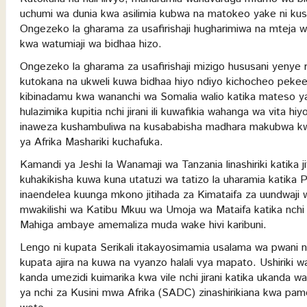
uchumi wa dunia kwa asilimia kubwa na matokeo yake ni kush
Ongezeko la gharama za usafirishaji hugharimiwa na mteja w
kwa watumiaji wa bidhaa hizo.
Ongezeko la gharama za usafirishaji mizigo hususani yenye 
kutokana na ukweli kuwa bidhaa hiyo ndiyo kichocheo peke
kibinadamu kwa wananchi wa Somalia walio katika mateso y
hulazimika kupitia nchi jirani ili kuwafikia wahanga wa vit
inaweza kushambuliwa na kusababisha madhara makubwa kwa
ya Afrika Mashariki kuchafuka.
Kamandi ya Jeshi la Wanamaji wa Tanzania linashiriki katika j
kuhakikisha kuwa kuna utatuzi wa tatizo la uharamia katika P
inaendelea kuunga mkono jitihada za Kimataifa za uundwaji 
mwakilishi wa Katibu Mkuu wa Umoja wa Mataifa katika nch
Mahiga ambaye amemaliza muda wake hivi karibuni.
Lengo ni kupata Serikali itakayosimamia usalama wa pwani na
kupata ajira na kuwa na vyanzo halali vya mapato. Ushiriki wa
kanda umezidi kuimarika kwa vile nchi jirani katika ukanda
ya nchi za Kusini mwa Afrika (SADC) zinashirikiana kwa pam