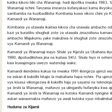
katika kikosi hiki cha Wanamaji, hadi ilipofika mwaka 1983, 
Wanamaji nchini Tanzania imeanza kufanyakazi kama ilivyok
sambamba na kuzibadilisha Kombania kuwa vikosi chini ya Ka
Kamandi ya Wanamaji.
Kombania ya utawala ikaitwa kikosi cha utawala ambacho nd
kazi ya kuratibu shughuli zote za utawala zinazoihusu kaman
ambacho Majukumu yake makubwa ni shughuli zote zinazohusu 
vya Kamandi ya Wanamaji.
Kamandi ya Wanamaji inayo Shule ya Kijeshi ya Ubaharia ili
1980, ilipobadilishwa jina na kuitwa SKU. Shule hiyo ni seh
kwa kuwajengea uwezo watendaji wake.
Kamandi iliendelea kukua na mwaka 1991 iliongeza ujenzi wa
na askari ili kukidhi hitajio la mabaharia hapa nchini. Pia u
vya kisasa viliongezwa ili kukidhi haja ya sayansi na teknolo
ya Jeshi la Wanamaji, mafunzo ya ulinganifu hufanyika kwa a
Kamandi ya Jeshi la Wanamaji na kutoka Kamandi nyingine il
askari wanaomaliza mafunzo ya awali kutoka vyuo mbalimbali 
H
uduma za Kijamii