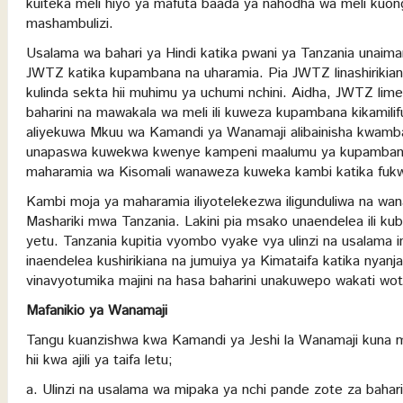
kuiteka meli hiyo ya mafuta baada ya nahodha wa meli ku
mashambulizi.
Usalama wa bahari ya Hindi katika pwani ya Tanzania unaim
JWTZ katika kupambana na uharamia. Pia JWTZ linashirikiana
kulinda sekta hii muhimu ya uchumi nchini. Aidha, JWTZ limea
baharini na mawakala wa meli ili kuweza kupambana kikamili
aliyekuwa Mkuu wa Kamandi ya Wanamaji alibainisha kwamb
unapaswa kuwekwa kwenye kampeni maalumu ya kupambana na 
maharamia wa Kisomali wanaweza kuweka kambi katika fukwe 
Kambi moja ya maharamia iliyotelekezwa iligunduliwa na wa
Mashariki mwa Tanzania. Lakini pia msako unaendelea ili kub
yetu. Tanzania kupitia vyombo vyake vya ulinzi na usalama 
inaendelea kushirikiana na jumuiya ya Kimataifa katika nyanj
vinavyotumika majini na hasa baharini unakuwepo wakati wot
Mafanikio ya Wanamaji
Tangu kuanzishwa kwa Kamandi ya Jeshi la Wanamaji kuna
hii kwa ajili ya taifa letu;
a. Ulinzi na usalama wa mipaka ya nchi pande zote za bahari 