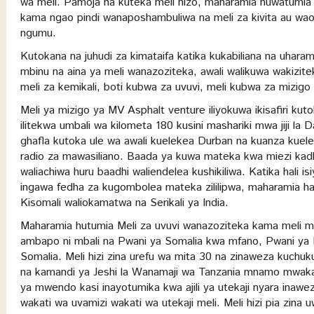
wa meli. Pamoja na kuteka meli hizo, maharamia huwatumia 
kama ngao pindi wanaposhambuliwa na meli za kivita au waok
ngumu.
Kutokana na juhudi za kimataifa katika kukabiliana na uhara
mbinu na aina ya meli wanazoziteka, awali walikuwa wakizitek
meli za kemikali, boti kubwa za uvuvi, meli kubwa za mizigo na
Meli ya mizigo ya MV Asphalt venture iliyokuwa ikisafiri 
ilitekwa umbali wa kilometa 180 kusini mashariki mwa jiji la
ghafla kutoka ule wa awali kuelekea Durban na kuanza kueleke
radio za mawasiliano. Baada ya kuwa mateka kwa miezi kadh
waliachiwa huru baadhi waliendelea kushikiliwa. Katika hali 
ingawa fedha za kugombolea mateka zililipwa, maharamia h
Kisomali waliokamatwa na Serikali ya India.
Maharamia hutumia Meli za uvuvi wanazoziteka kama meli m
ambapo ni mbali na Pwani ya Somalia kwa mfano, Pwani ya
Somalia. Meli hizi zina urefu wa mita 30 na zinaweza kuchukua
na kamandi ya Jeshi la Wanamaji wa Tanzania mnamo mwaka 
ya mwendo kasi inayotumika kwa ajili ya utekaji nyara inawe
wakati wa uvamizi wakati wa utekaji meli. Meli hizi pia zina