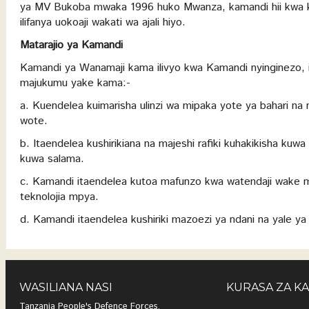
ya MV Bukoba mwaka 1996 huko Mwanza, kamandi hii kwa kush
ilifanya uokoaji wakati wa ajali hiyo.
Matarajio ya Kamandi
Kamandi ya Wanamaji kama ilivyo kwa Kamandi nyinginezo, ina
majukumu yake kama:-
a. Kuendelea kuimarisha ulinzi wa mipaka yote ya bahari na
wote.
b. Itaendelea kushirikiana na majeshi rafiki kuhakikisha kuwa
kuwa salama.
c. Kamandi itaendelea kutoa mafunzo kwa watendaji wake ma
teknolojia mpya.
d. Kamandi itaendelea kushiriki mazoezi ya ndani na yale ya 
WASILIANA NASI
KURASA ZA K
Tanzania People's Defence Forces,