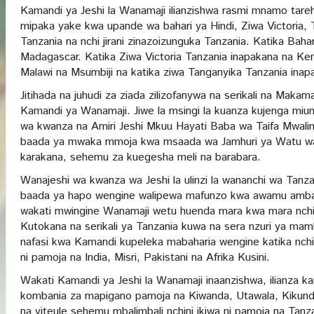
Kamandi ya Jeshi la Wanamaji ilianzishwa rasmi mnamo tareh
mipaka yake kwa upande wa bahari ya Hindi, Ziwa Victoria,
Tanzania na nchi jirani zinazoizunguka Tanzania. Katika Baha
Madagascar. Katika Ziwa Victoria Tanzania inapakana na Ke
Malawi na Msumbiji na katika ziwa Tanganyika Tanzania ina
Jitihada na juhudi za ziada zilizofanywa na serikali na Maka
Kamandi ya Wanamaji. Jiwe la msingi la kuanza kujenga miun
wa kwanza na Amiri Jeshi Mkuu Hayati Baba wa Taifa Mwali
baada ya mwaka mmoja kwa msaada wa Jamhuri ya Watu wa 
karakana, sehemu za kuegesha meli na barabara.
Wanajeshi wa kwanza wa Jeshi la ulinzi la wananchi wa Tanz
baada ya hapo wengine walipewa mafunzo kwa awamu amba
wakati mwingine Wanamaji wetu huenda mara kwa mara nchini
Kutokana na serikali ya Tanzania kuwa na sera nzuri ya ma
nafasi kwa Kamandi kupeleka mabaharia wengine katika nchi 
ni pamoja na India, Misri, Pakistani na Afrika Kusini.
Wakati Kamandi ya Jeshi la Wanamaji inaanzishwa, ilianza 
kombania za mapigano pamoja na Kiwanda, Utawala, Kikundi
na viteule sehemu mbalimbali nchini ikiwa ni pamoja na Ta