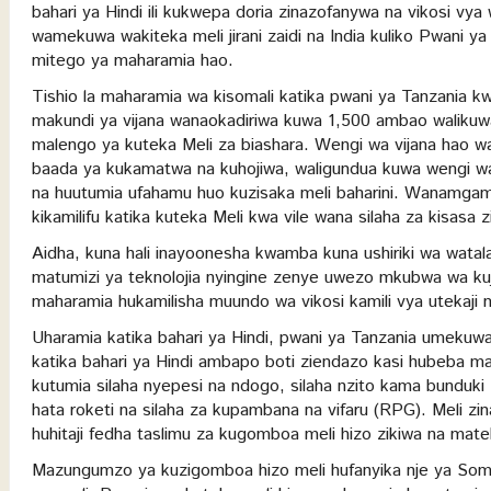
bahari ya Hindi ili kukwepa doria zinazofanywa na vikosi vy
wamekuwa wakiteka meli jirani zaidi na India kuliko Pwani ya 
mitego ya maharamia hao.
Tishio la maharamia wa kisomali katika pwani ya Tanzania k
makundi ya vijana wanaokadiriwa kuwa 1,500 ambao walikuwa
malengo ya kuteka Meli za biashara. Wengi wa vijana hao wa
baada ya kukamatwa na kuhojiwa, waligundua kuwa wengi wa
na huutumia ufahamu huo kuzisaka meli baharini. Wanamgambo
kikamilifu katika kuteka Meli kwa vile wana silaha za kisasa
Aidha, kuna hali inayoonesha kwamba kuna ushiriki wa watal
matumizi ya teknolojia nyingine zenye uwezo mkubwa wa kuju
maharamia hukamilisha muundo wa vikosi kamili vya utekaji me
Uharamia katika bahari ya Hindi, pwani ya Tanzania umeku
katika bahari ya Hindi ambapo boti ziendazo kasi hubeba m
kutumia silaha nyepesi na ndogo, silaha nzito kama bunduk
hata roketi na silaha za kupambana na vifaru (RPG). Meli 
huhitaji fedha taslimu za kugomboa meli hizo zikiwa na mate
Mazungumzo ya kuzigomboa hizo meli hufanyika nje ya Soma