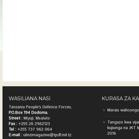
WASILIANA NASI
KURASA ZA K
Tanzania People's Defence Forces,
Marais walioongo
P.O.Box 194 Dodoma
,
Street :
Miyuji, Msalato
Tangazo kwa vija
Fax :
+255 26 2962123
kujiunga na JKT 
Tel :
+255 737 962 064
2016
E-mail :
ulinzimagazine@tpdf.mil.tz