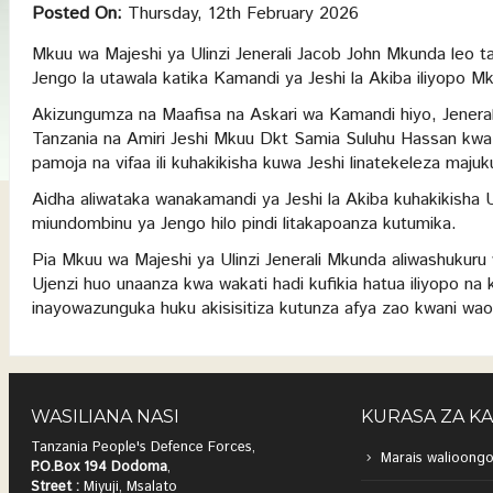
Posted On:
Thursday, 12th February 2026
Mkuu wa Majeshi ya Ulinzi Jenerali Jacob John Mkunda leo t
Jengo la utawala katika Kamandi ya Jeshi la Akiba iliyopo Mk
Akizungumza na Maafisa na Askari wa Kamandi hiyo, Jenera
Tanzania na Amiri Jeshi Mkuu Dkt Samia Suluhu Hassan kwa
pamoja na vifaa ili kuhakikisha kuwa Jeshi linatekeleza majuk
Aidha aliwataka wanakamandi ya Jeshi la Akiba kuhakikisha 
miundombinu ya Jengo hilo pindi litakapoanza kutumika.
Pia Mkuu wa Majeshi ya Ulinzi Jenerali Mkunda aliwashukuru
Ujenzi huo unaanza kwa wakati hadi kufikia hatua iliyopo na
inayowazunguka huku akisisitiza kutunza afya zao kwani wao 
WASILIANA NASI
KURASA ZA K
Tanzania People's Defence Forces,
Marais walioongo
P.O.Box 194 Dodoma
,
Street :
Miyuji, Msalato