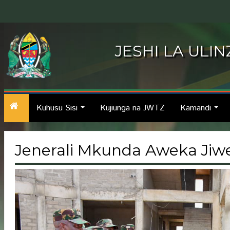
JESHI LA ULI
Kuhusu Sisi
Kujiunga na JWTZ
Kamandi
...
...
Jenerali Mkunda Aweka Jiwe 