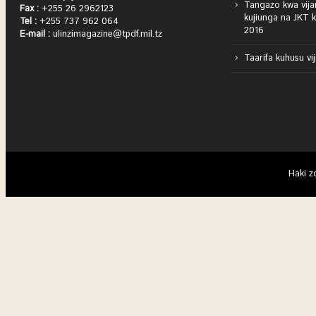
Tangazo kwa vija
Fax :
+255 26 2962123
kujiunga na JKT 
Tel :
+255 737 962 064
2016
E-mail :
ulinzimagazine@tpdf.mil.tz
Taarifa kuhusu vi
Haki z