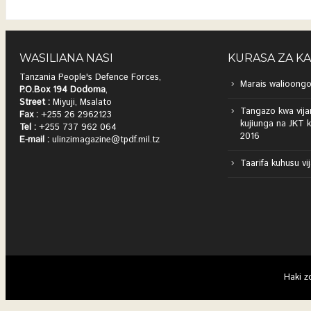
WASILIANA NASI
KURASA ZA K
Tanzania People's Defence Forces,
Marais walioongo
P.O.Box 194 Dodoma
,
Street :
Miyuji, Msalato
Tangazo kwa vija
Fax :
+255 26 2962123
kujiunga na JKT 
Tel :
+255 737 962 064
2016
E-mail :
ulinzimagazine@tpdf.mil.tz
Taarifa kuhusu vi
Haki z