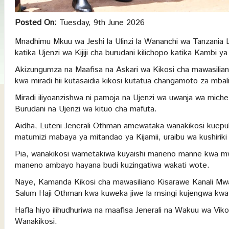
Posted On:
Tuesday, 9th June 2026
Mnadhimu Mkuu wa Jeshi la Ulinzi la Wananchi wa Tanzania L
katika Ujenzi wa Kijiji cha burudani kilichopo katika Kambi 
Akizungumza na Maafisa na Askari wa Kikosi cha mawasilia
kwa miradi hii kutasaidia kikosi kutatua changamoto za mbali
Miradi iliyoanzishwa ni pamoja na Ujenzi wa uwanja wa mic
Burudani na Ujenzi wa kituo cha mafuta.
Aidha, Luteni Jenerali Othman amewataka wanakikosi kuepu
matumizi mabaya ya mitandao ya Kijamii, uraibu wa kushiriki m
Pia, wanakikosi wametakiwa kuyaishi maneno manne kwa mwan
maneno ambayo hayana budi kuzingatiwa wakati wote.
Naye, Kamanda Kikosi cha mawasiliano Kisarawe Kanali M
Salum Haji Othman kwa kuweka jiwe la msingi kujengwa kwa mi
Hafla hiyo ilihudhuriwa na maafisa Jenerali na Wakuu wa V
Wanakikosi.