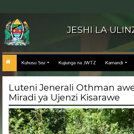
JESHI LA ULI
Kuhusu Sisi
Kujiunga na JWTZ
Kamandi
...
...
Luteni Jenerali Othman awe
Miradi ya Ujenzi Kisarawe